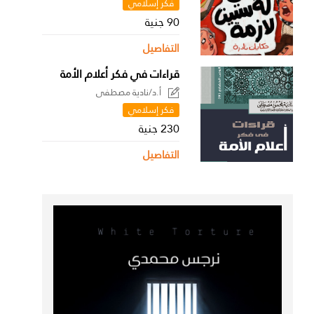
فكر إسلامي
90 جنية
التفاصيل
قراءات في فكر أعلام الأمة
أ.د/نادية مصطفى
فكر إسلامي
230 جنية
التفاصيل