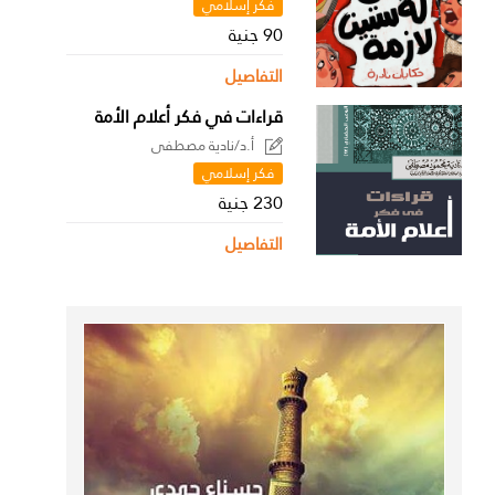
فكر إسلامي
90 جنية
التفاصيل
قراءات في فكر أعلام الأمة
أ.د/نادية مصطفى
فكر إسلامي
230 جنية
التفاصيل