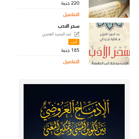
220 جنية
التفاصيل
سحر الادب
عبد الحميد العمري
أدب
185 جنية
التفاصيل