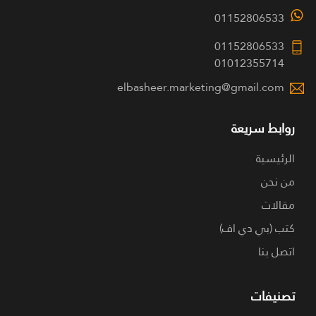
01152806533
01152806533
01012355714
elbasheer.marketing@gmail.com
روابط سريعة
الرئيسية
من نحن
مقالات
كتب (بي دي اف)
اتصل بنا
تصنيفات