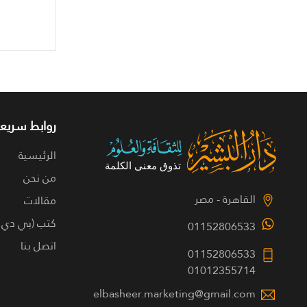
روابط سريعة
الرئيسية
من نحن
القاهرة - مصر
مقالات
كتب (بي دي 
01152806533
اتصل بنا
01152806533
01012355714
elbasheer.marketing@gmail.com