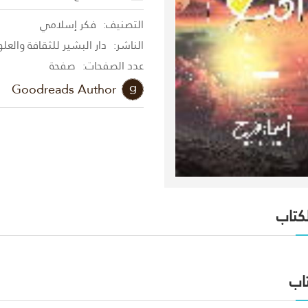
التصنيف:
فكر إسلامي
الناشر:
دار البشير للثقافة والعل
عدد الصفحات:
صفحة
Goodreads Author
لكتاب
اب