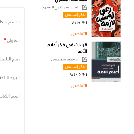
المستشار طارق البشري
فكر إسلامي
الاسم بالكا
90 جنية
التفاصيل
*
العنوان
قراءات في فكر أعلام
الأمة
رقم التليفو
أ.د/نادية مصطفى
فكر إسلامي
230 جنية
البريد الالك
التفاصيل
اسم الكتاب