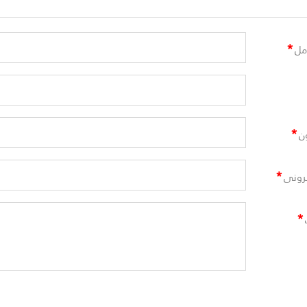
*
مل
*
ن
*
ترونى
*