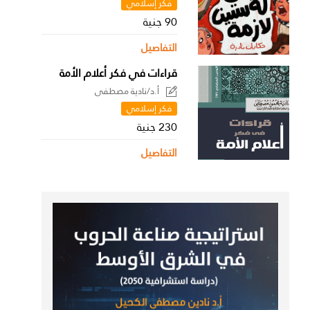
فكر إسلامي
90 جنية
التفاصيل
قراءات في فكر أعلام الأمة
أ.د/نادية مصطفى
فكر إسلامي
230 جنية
التفاصيل