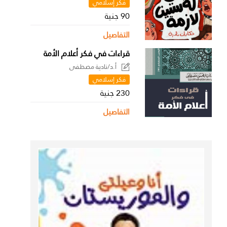
فكر إسلامي
90 جنية
التفاصيل
قراءات في فكر أعلام الأمة
أ.د/نادية مصطفى
فكر إسلامي
230 جنية
التفاصيل