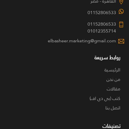
القاهرة - مصر
01152806533
01152806533
01012355714
elbasheer.marketing@gmail.com
روابط سريعة
الرئيسية
من نحن
مقالات
كتب (بي دي اف)
اتصل بنا
تصنيفات