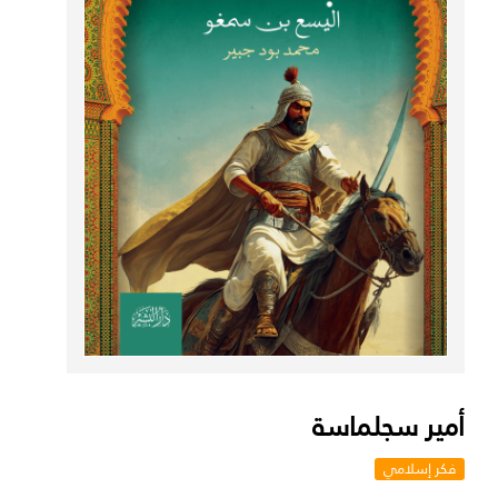
أمير سجلماسة
فكر إسلامي