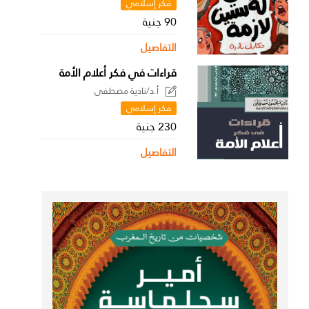
فكر إسلامي
90 جنية
التفاصيل
قراءات في فكر أعلام الأمة
أ.د/نادية مصطفى
فكر إسلامي
230 جنية
التفاصيل