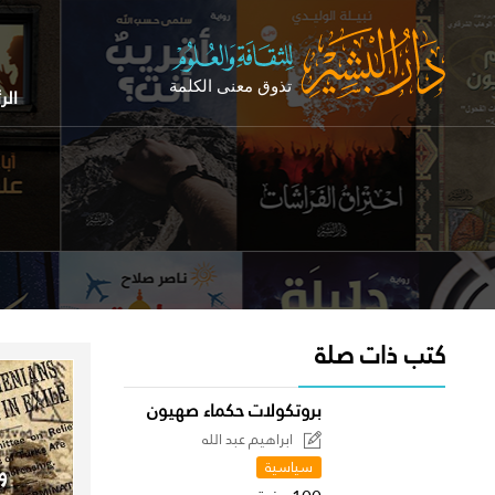
الر
كتب ذات صلة
بروتكولات حكماء صهيون
ابراهيم عبد الله
سياسية