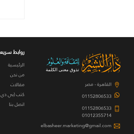
روابط سريعة
الرئيسية
من نحن
القاهرة - مصر
مقالات
كتب (بي دي 
01152806533
اتصل بنا
01152806533
01012355714
elbasheer.marketing@gmail.com