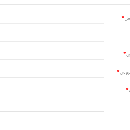
*
مل
*
ن
*
ترونى
*