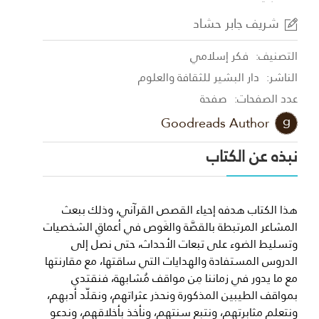
شريف جابر حشاد
التصنيف:
فكر إسلامي
الناشر:
دار البشير للثقافة والعلوم
عدد الصفحات:
صفحة
Goodreads Author
نبذه عن الكتاب
هذا الكتاب هدفه إحياء القصص القرآني، وذلك ببعث
المشاعر المرتبطة بالقصَّة والغَوص في أعماقِ الشخصيات
وتسليط الضوء على تبعات الأحداث، حتى نصل إلى
الدروس المستفادة والهدايات التي ساقتها، مع مقارنتها
مع ما يدور في زماننا مِن مواقف مُشابهة، فنقتدي
بمواقف الطيبين المذكورة ونحذر عثراتهم، ونقلّد أدبهم،
ونتعلم مثابرتهم، ونتبع سنتهم، ونأخذ بأخلاقهم، وندعو