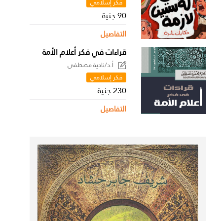
فكر إسلامي
90 جنية
التفاصيل
قراءات في فكر أعلام الأمة
أ.د/نادية مصطفى
فكر إسلامي
230 جنية
التفاصيل