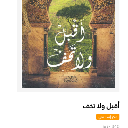
أقبل ولا تخف
فكر إسلامي
340 جنية