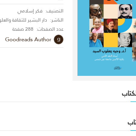
التصنيف:
فكر إسلامي
الناشر:
دار البشير للثقافة والعل
عدد الصفحات:
288 صفحة
Goodreads Author
لكتاب
اب