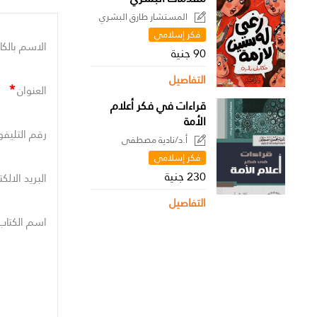
المستشار طارق البشري
فكر إسلامي
الاسم بالكا
90 جنية
التفاصيل
*
العنوان
قراءات في فكر أعلام
الأمة
رقم التليفو
أ.د/نادية مصطفى
فكر إسلامي
230 جنية
البريد الالك
التفاصيل
اسم الكتاب