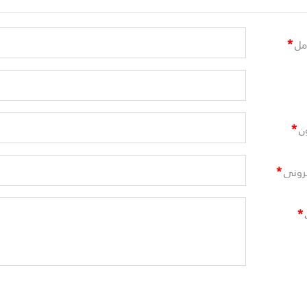
*
مل
*
ن
*
ترونى
*