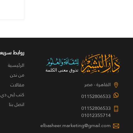
روابط سريعة
الرئيسية
من نحن
القاهرة - مصر
مقالات
كتب (بي دي 
01152806533
اتصل بنا
01152806533
01012355714
elbasheer.marketing@gmail.com