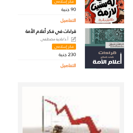
فكر إسلامي
90 جنية
التفاصيل
قراءات في فكر أعلام الأمة
أ.د/نادية مصطفى
فكر إسلامي
230 جنية
التفاصيل