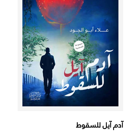
آدم آيل للسقوط