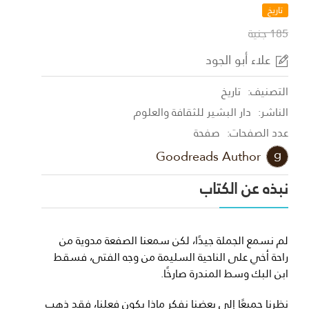
تاريخ
185 جنية
علاء أبو الجود
التصنيف:
تاريخ
الناشر:
دار البشير للثقافة والعلوم
عدد الصفحات:
صفحة
Goodreads Author
نبذه عن الكتاب
لم نسمع الجملة جيدًا، لكن سمعنا الصفعة مدوية من
راحة أخي على الناحية السليمة من وجه الفتى، فسقط
ابن البك وسط المندرة صارخًا.
نظرنا جميعًا إلى بعضنا نفكر ماذا يكون فعلنا، فقد ذهب